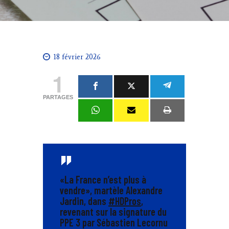
18 février 2026
1
PARTAGES
«La France n’est plus à
vendre», martèle Alexandre
Jardin, dans
#HDPros
,
revenant sur la signature du
PPE 3 par Sébastien Lecornu