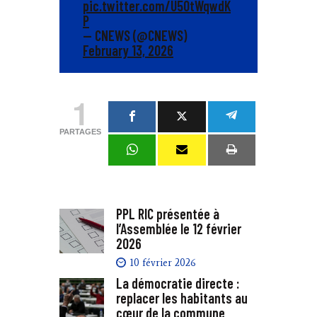
pic.twitter.com/U50tWqwdK
P
— CNEWS (@CNEWS)
February 13, 2026
1
PARTAGES
PPL RIC présentée à
l’Assemblée le 12 février
2026
10 février 2026
La démocratie directe :
replacer les habitants au
cœur de la commune