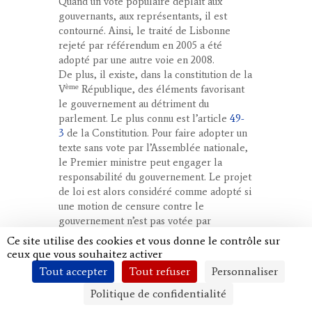
Quand un vote populaire déplaît aux
gouvernants, aux représentants, il est
contourné. Ainsi, le traité de Lisbonne
rejeté par référendum en 2005 a été
adopté par une autre voie en 2008.
De plus, il existe, dans la constitution de la
ème
V
République, des éléments favorisant
le gouvernement au détriment du
parlement. Le plus connu est l’article
49-
3
de la Constitution. Pour faire adopter un
texte sans vote par l’Assemblée nationale,
le Premier ministre peut engager la
responsabilité du gouvernement. Le projet
de loi est alors considéré comme adopté si
une motion de censure contre le
gouvernement n’est pas votée par
l’Assemblée nationale. À l’inverse, si une
Ce site utilise des cookies et vous donne le contrôle sur
motion de censure est votée, le
ceux que vous souhaitez activer
gouvernement est renversé et le texte
Tout accepter
Tout refuser
Personnaliser
rejeté. Jamais, depuis 1958, l’usage du 49-3
Politique de confidentialité
n’avait échoué pour le gouvernement,
jusqu’au 4 décembre 2024, à l’occasion de