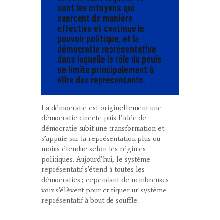
sont les citoyens qui
exercent de manière
effective et continue le
pouvoir politique, et la
démocratie représentative
dans laquelle le rôle du peule
se limite principalement à
élire des représentants.
La démocratie est originellement une
démocratie directe puis l’idée de
démocratie subit une transformation et
s’appuie sur la représentation plus ou
moins étendue selon les régimes
politiques. Aujourd’hui, le système
représentatif s’étend à toutes les
démocraties ; cependant de nombreuses
voix s’élèvent pour critiquer un système
représentatif à bout de souffle.