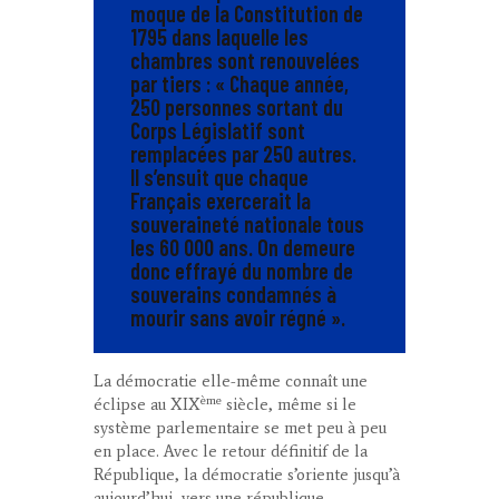
moque de la Constitution de
1795 dans laquelle les
chambres sont renouvelées
par tiers : «
Chaque année,
250 personnes sortant du
Corps Législatif sont
remplacées par 250 autres.
Il s’ensuit que chaque
Français exercerait la
souveraineté nationale tous
les 60 000 ans. On demeure
donc effrayé du nombre de
souverains condamnés à
mourir sans avoir régné
».
La démocratie elle-même connaît une
ème
éclipse au XIX
siècle, même si le
système parlementaire se met peu à peu
en place. Avec le retour définitif de la
République, la démocratie s’oriente jusqu’à
aujourd’hui, vers une république