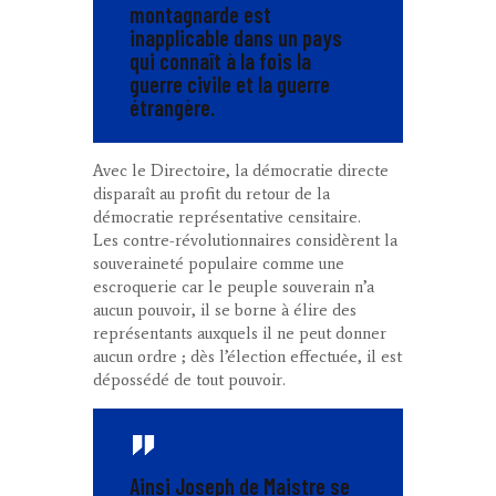
montagnarde est
inapplicable dans un pays
qui connaît à la fois la
guerre civile et la guerre
étrangère.
Avec le
Directoire
, la démocratie directe
disparaît au profit du retour de la
démocratie représentative censitaire.
Les contre-révolutionnaires considèrent la
souveraineté populaire comme une
escroquerie car le peuple souverain n’a
aucun pouvoir, il se borne à élire des
représentants auxquels il ne peut donner
aucun ordre ; dès l’élection effectuée, il est
dépossédé de tout pouvoir.
Ainsi Joseph de Maistre se