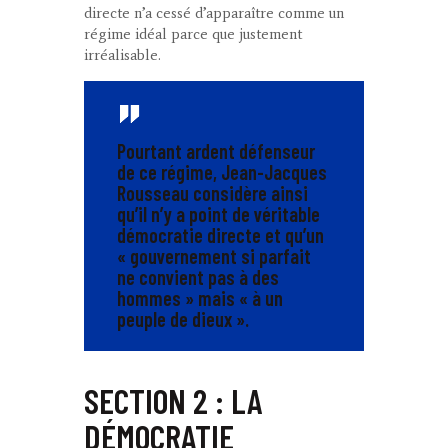
directe n’a cessé d’apparaître comme un
régime idéal parce que justement
irréalisable.
Pourtant ardent défenseur
de ce régime, Jean-Jacques
Rousseau considère ainsi
qu’il n’y a point de véritable
démocratie directe et qu’un
«
gouvernement si parfait
ne convient pas à des
hommes
» mais «
à un
peuple de dieux
».
SECTION 2 : LA
DÉMOCRATIE