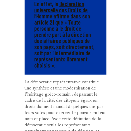
En effet, la
Déclaration
universelle des Droits de
l’Homme
affirme dans son
article 21 que «
Toute
personne a le droit de
prendre part à la direction
des affaires publiques de
son pays, soit directement,
soit par l’intermédiaire de
représentants librement
choisis
».
La démocratie représentative constitue
une synthèse et une modernisation de
l’héritage gréco-romain ; dépassant le
cadre de la cité, des citoyens égaux en
droits donnent mandat à quelques-uns par
leurs votes pour exercer le pouvoir en leur
nom et place. Avec cette définition de la
démocratie seuls les représentants