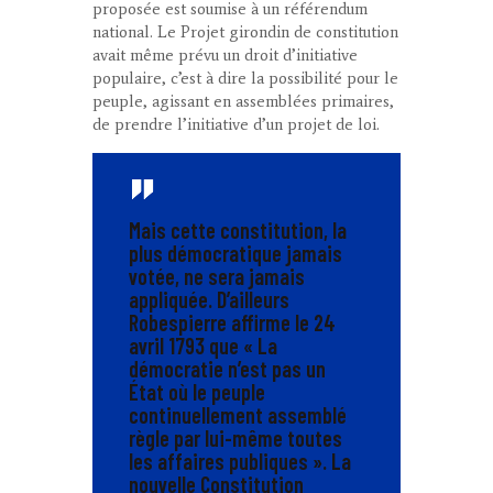
proposée est soumise à un référendum
national. Le Projet girondin de constitution
avait même prévu un droit d’initiative
populaire, c’est à dire la possibilité pour le
peuple, agissant en assemblées primaires,
de prendre l’initiative d’un projet de loi.
Mais cette constitution, la
plus démocratique jamais
votée, ne sera jamais
appliquée. D’ailleurs
Robespierre affirme le 24
avril 1793 que «
La
démocratie n’est pas un
État où le peuple
continuellement assemblé
règle par lui-même toutes
les affaires publiques
». La
nouvelle Constitution