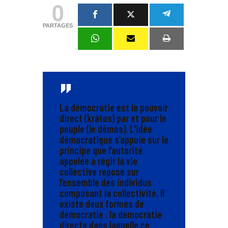
0
PARTAGES
La démocratie est le pouvoir
direct (krátos) par et pour le
peuple (le dêmos). L’idée
démocratique s’appuie sur le
principe que l’autorité
appelée à régir la vie
collective repose sur
l’ensemble des individus
composant la collectivité. Il
existe deux formes de
démocratie : la démocratie
directe dans laquelle ce