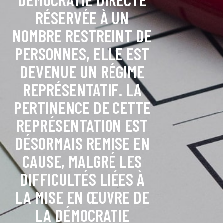
RÉSERVÉE À UN
NOMBRE RESTREINT DE
PERSONNES, ELLE EST
DEVENUE UN RÉGIME
REPRÉSENTATIF. LA
PERTINENCE DE CETTE
REPRÉSENTATION EST
DÉSORMAIS REMISE EN
CAUSE, MALGRÉ LES
DIFFICULTÉS LIÉES À
LA MISE EN ŒUVRE DE
LA DÉMOCRATIE